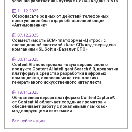
успешно работает на ноутбуке СИЛА «Алдан» B-516
11.12.2025
Обезопасьте родных от действий телефонных
преступников благодаря обновленной опции
«Антимошенник»
07.12.2025
Совместимость ECM-платформы «Цитрос» с
операционной системой «Альт СП» подтверждена
компаниями SL Soft и «Базальт СПО»
30.11.2025
Content AI анонсировала новую версию своего
продукта Content AI Intelligent Search 6.0, превратив
платформу в средство разработки цифровых
помощников, основанных на технологиях
генеративного искусственного интеллекта
19.11.2025
Обновленная версия платформы ContentCapture®
от Content AI облегчает создание промптов и
обеспечивает работу с локальными языково-
моделирующими системами
Все публикации