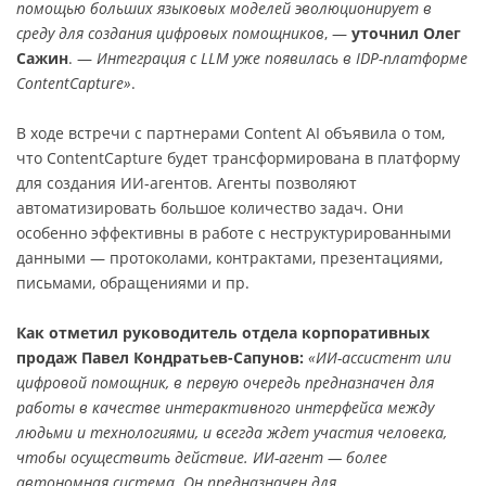
помощью больших языковых моделей эволюционирует в
среду для создания цифровых помощников
, —
уточнил Олег
Сажин
. —
Интеграция с LLM уже появилась в IDP-платформе
ContentCapture»
.
В ходе встречи с партнерами Content AI объявила о том,
что ContentCapture будет трансформирована в платформу
для создания ИИ-агентов. Агенты позволяют
автоматизировать большое количество задач. Они
особенно эффективны в работе с неструктурированными
данными — протоколами, контрактами, презентациями,
письмами, обращениями и пр.
Как отметил руководитель отдела корпоративных
продаж Павел Кондратьев-Сапунов:
«ИИ-ассистент или
цифровой помощник, в первую очередь предназначен для
работы в качестве интерактивного интерфейса между
людьми и технологиями, и всегда ждет участия человека,
чтобы осуществить действие. ИИ-агент — более
автономная система. Он предназначен для