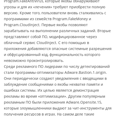
Program.FakeAntiVirus, которые якобы обнаруживают
угрозы и для их «лечения» требуют приобрести полную
версию. Кроме того, пользователи вновь сталкивались с
программами из семейств Program.FakeMoney и
Program.CloudInject. Первые якобы позволяют
зарабатывать на выполнении различных заданий. Вторые
представляют собой ПО, модифицированное через
облачный сервис CloudInject. С его помощью в
приложения добавляются опасные системные разрешения
и обфусцированный код, функциональность которого
невозможно проконтролировать.
Среди рекламного ПО лидерами по числу детектирований
стали программы-оптимизаторы Adware.Bastion.1.origin.
Они периодически создают уведомления с вводящими в
заблуждение сообщениями о якобы нехватке памяти и
ошибках системы. Их целью является демонстрация
рекламы во время «оптимизации». Другим популярным
рекламным ПО были приложения Adware.Opensite.15,
которые злоумышленники выдают за чит-инструменты для
получения ресурсов в играх. На самом деле такие