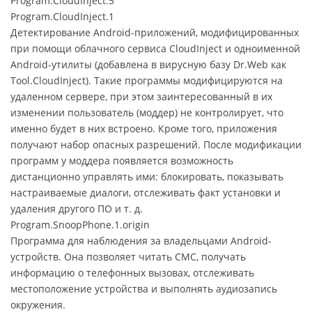
Program.CloudInject.5
Program.CloudInject.1
Детектирование Android-приложений, модифицированных
при помощи облачного сервиса CloudInject и одноименной
Android-утилиты (добавлена в вирусную базу Dr.Web как
Tool.CloudInject). Такие программы модифицируются на
удаленном сервере, при этом заинтересованный в их
изменении пользователь (моддер) не контролирует, что
именно будет в них встроено. Кроме того, приложения
получают набор опасных разрешений. После модификации
программ у моддера появляется возможность
дистанционно управлять ими: блокировать, показывать
настраиваемые диалоги, отслеживать факт установки и
удаления другого ПО и т. д.
Program.SnoopPhone.1.origin
Программа для наблюдения за владельцами Android-
устройств. Она позволяет читать СМС, получать
информацию о телефонных вызовах, отслеживать
местоположение устройства и выполнять аудиозапись
окружения.