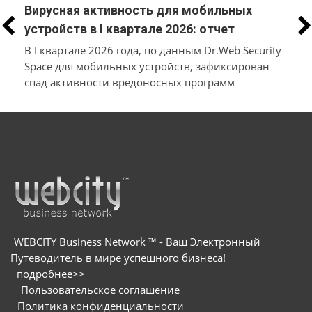
Вирусная активность для мобильных
устройств в I квартале 2026: отчет
«Доктор Веб»
В I квартале 2026 года, по данным Dr.Web Security
Space для мобильных устройств, зафиксирован
спад активности вредоносных программ
Android.MobiDash и Android.HiddenAds, которые
показывают навязчивую рекламу. Их
детектирование на защищаемых устройствах
снизилось на 32,70% и 7,09% соответственно по
сравнению с предыдущим кварталом. В
результате эти угрозы уступили первое место
банковским троянам семейства Android.Banker,
чья активность за три месяца выросла более чем в
2,5 раза, сделав их самой распространённой
WEBCITY Business Network ™ - Ваш Электронный
Android-угрозой. Подобные приложения
Путеводитель в мире успешного бизнеса!
перехватывают СМС с кодами подтверждения,
подробнее>>
выводят фишинговые окна и могут имитировать
Пользовательское соглашение
интерфейс настоящих банковских программ для
Политика конфиденциальности
кражи личных данных. Чаще всего пользователи