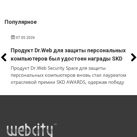
Популярное
07.05.2026
Продукт Dr.Web для защиты персональных
компьютеров был удостоен награды SKD
AWARDS
Продукт Dr.Web Security Space для защиты
персональных компьютеров вновь стал лауреатом
отраслевой премии SKD AWARDS, одержав победу
в номинации «Лучший антивирус для ПК»
а