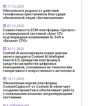
11.12.2025
Обезопасьте родных от действий
телефонных преступников благодаря
обновленной опции «Антимошенник»
07.12.2025
Совместимость ECM-платформы «Цитрос»
с операционной системой «Альт СП»
подтверждена компаниями SL Soft и
«Базальт СПО»
30.11.2025
Content AI анонсировала новую версию
своего продукта Content AI Intelligent
Search 6.0, превратив платформу в
средство разработки цифровых
помощников, основанных на технологиях
генеративного искусственного интеллекта
19.11.2025
Обновленная версия платформы
ContentCapture® от Content AI облегчает
создание промптов и обеспечивает работу
с локальными языково-моделирующими
системами
Все публикации