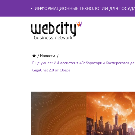
•
ИНФОРМАЦИОННЫЕ ТЕХНОЛОГИИ ДЛЯ ГОСУДА
Новости
Ещё умнее: ИИ-ассистент «Лаборатории Касперского» дл
GigaChat 2.0 от Сбера