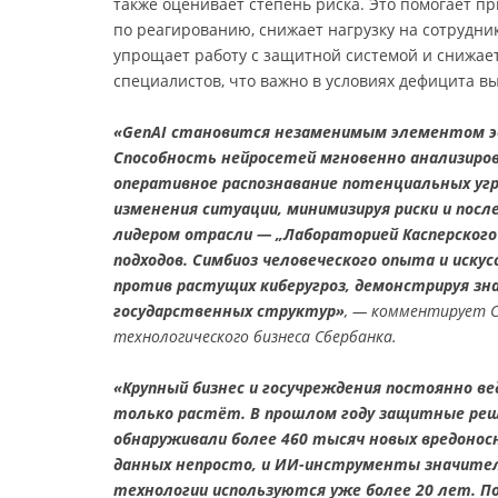
также оценивает степень риска. Это помогает 
по реагированию, снижает нагрузку на сотрудник
упрощает работу с защитной системой и снижае
специалистов, что важно в условиях дефицита 
«GenAI становится незаменимым элементом э
Способность нейросетей мгновенно анализиро
оперативное распознавание потенциальных угр
изменения ситуации, минимизируя риски и пос
лидером отрасли
— „Лабораторией Касперског
подходов. Cимбиоз человеческого опыта и ис
против растущих киберугроз, демонстрируя зн
государственных структур»
, — комментирует С
технологического бизнеса Сбербанка.
«Крупный бизнес и госучреждения постоянно ве
только растёт. В прошлом году защитные реш
обнаруживали более 460 тысяч новых вредоно
данных непросто, и ИИ-инструменты значител
технологии используются уже более 20 лет. П