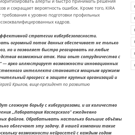
приоритизировать алерты и быстро принимать решения
ов и сокращает вероятность ошибок. Кроме того, KIRA
т требования к уровню подготовки профильных
высококвалифицированных кадров.
ффективной стратегии кибербезопасности.
вать огромный поток данных обеспечивает не только
оз, но и позволяет быстро реагировать на любые
ледствия возможных атак. Наш опыт сотрудничества с
о“ — ярко иллюстрирует возможности инновационных
кусственного интеллекта становится мощным оружием
ачительный прогресс в защите крупных организаций и
ергей Крылов, вице-президент по развитию
дут сложную борьбу с киберугрозами, и их количество
ения „Лаборатория Касперского” ежедневно
сных файлов. Обрабатывать настолько большие объёмы
ьно облегчают эту задачу. В нашей компании такие
оскольку возможности нейросетей с каждым годом