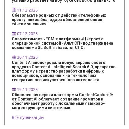
успешно работает на ноутбуке СИЛА «Алдан» B-516
11.12.2025
Обезопасьте родных от действий телефонных
преступников благодаря обновленной опции
«Антимошенник»
07.12.2025
Совместимость ECM-платформы «Цитрос» с
операционной системой «Альт СП» подтверждена
компаниями SL Soft и «Базальт СПО»
30.11.2025
Content AI анонсировала новую версию своего
продукта Content AI Intelligent Search 6.0, превратив
платформу в средство разработки цифровых
помощников, основанных на технологиях
генеративного искусственного интеллекта
19.11.2025
Обновленная версия платформы ContentCapture®
от Content AI облегчает создание промптов и
обеспечивает работу с локальными языково-
моделирующими системами
Все публикации