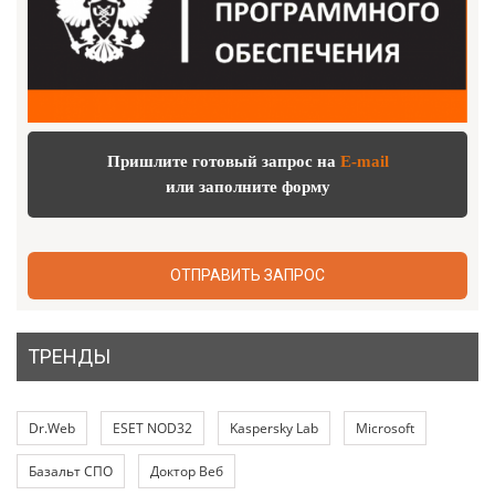
Пришлите готовый запрос на
E-mail
или заполните форму
ОТПРАВИТЬ ЗАПРОС
ТРЕНДЫ
Dr.Web
ESET NOD32
Kaspersky Lab
Microsoft
Базальт СПО
Доктор Веб