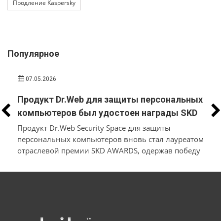
Продление Kaspersky
Популярное
07.05.2026
Продукт Dr.Web для защиты персональных
компьютеров был удостоен награды SKD
AWARDS
Продукт Dr.Web Security Space для защиты
персональных компьютеров вновь стал лауреатом
отраслевой премии SKD AWARDS, одержав победу
в номинации «Лучший антивирус для ПК»
а