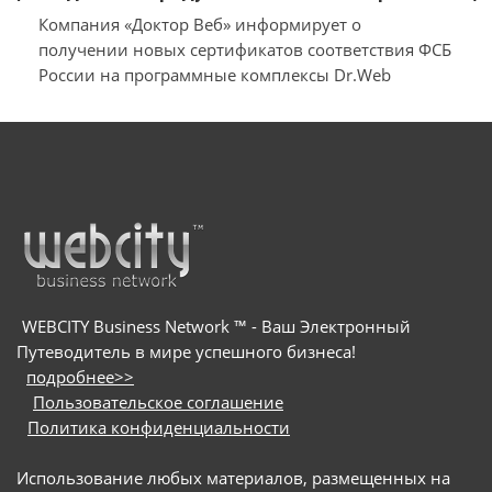
Security Suite, Dr.Web Server Security Suite
Компания «Доктор Веб» информирует о
и Dr.Web Enterprise Security Suite
получении новых сертификатов соответствия ФСБ
России на программные комплексы Dr.Web
Desktop Security Suite, Dr.Web Server Security Suite и
Dr.Web Enterprise Security Suite
WEBCITY Business Network ™ - Ваш Электронный
Путеводитель в мире успешного бизнеса!
подробнее>>
Пользовательское соглашение
Политика конфиденциальности
Использование любых материалов, размещенных на