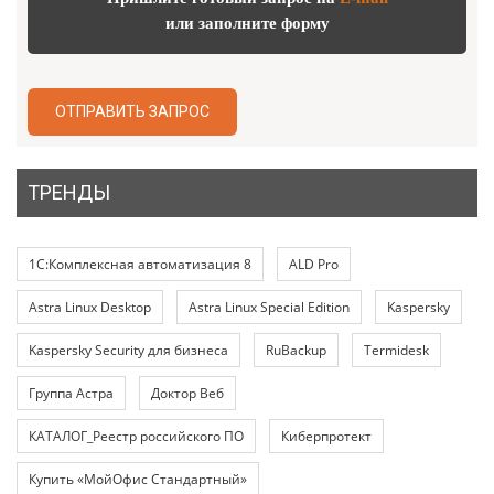
или заполните форму
ОТПРАВИТЬ ЗАПРОС
ТРЕНДЫ
1С:Комплексная автоматизация 8
ALD Pro
Astra Linux Desktop
Astra Linux Special Edition
Kaspersky
Kaspersky Security для бизнеса
RuBackup
Termidesk
Группа Астра
Доктор Веб
КАТАЛОГ_Реестр российского ПО
Киберпротект
Купить «МойОфис Стандартный»