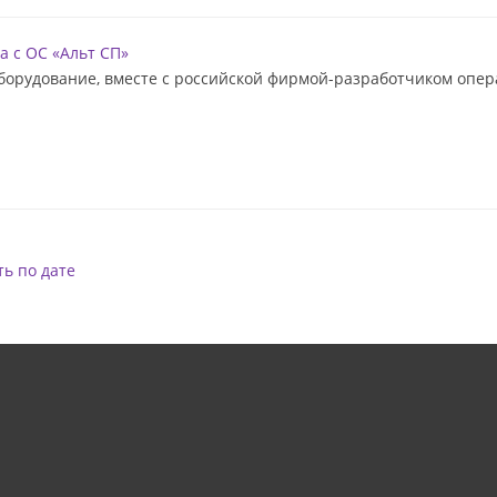
а с ОС «Альт СП»
борудование, вместе с российской фирмой-разработчиком опе
ь по дате