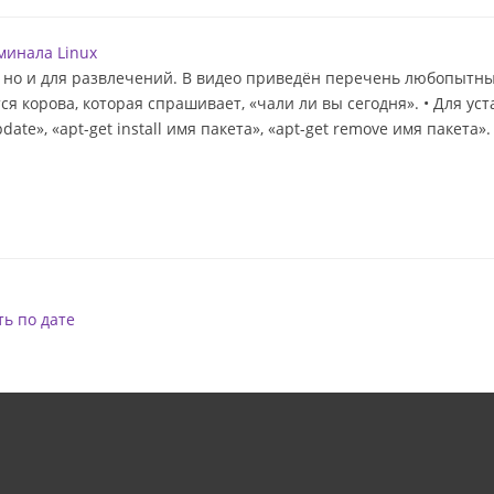
минала Linux
, но и для развлечений. В видео приведён перечень любопытных
тся корова, которая спрашивает, «чали ли вы сегодня». • Для у
ate», «apt-get install имя пакета», «apt-get remove имя пакета»
ь по дате