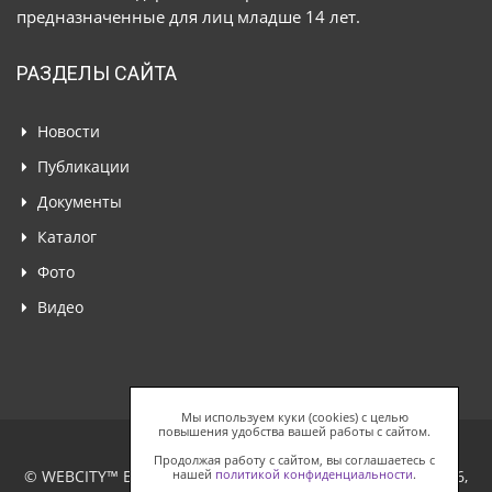
предназначенные для лиц младше 14 лет.
РАЗДЕЛЫ САЙТА
Новости
Публикации
Документы
Каталог
Фото
Видео
Мы используем куки (cookies) с целью
повышения удобства вашей работы с сайтом.
Продолжая работу с сайтом, вы соглашаетесь с
© WEBCITY™ Business Network, ООО "Спайдерс Веб", 2026,
нашей
политикой конфиденциальности
.