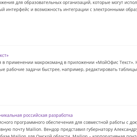
ения для образовательных организаций, которые могут исполь
ый интерфейс и возможность интеграции с электронными обра
кст»
я в применении макрокоманд в приложении «МойОфис Текст». 
ые рабочие задачи быстрее, например, редактировать таблицы 
никальная российская разработка
сного программного обеспечения для совместной работы с док
ную почту Mailion. Вендор представил губернатору Александру
зе Mailion для Омской области. Mailion – корпоративная почт