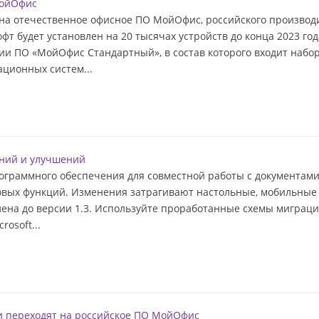
МойОфис
 на отечественное офисное ПО МойОфис, российского производ
т будет установлен на 20 тысячах устройств до конца 2023 го
ии ПО «МойОфис Стандартный», в состав которого входит набор
ационных систем...
ний и улучшений
ограммного обеспечения для совместной работы с документами
 новых функций. Изменения затрагивают настольные, мобильны
влена до версии 1.3. Используйте проработанные схемы миграци
rosoft...
и переходят на российское ПО МойОфис