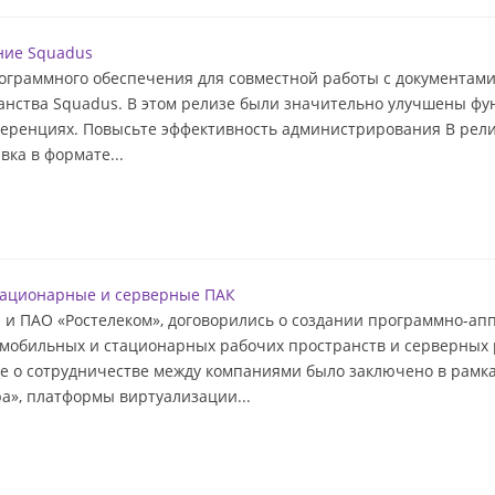
ние Squadus
ограммного обеспечения для совместной работы с документами
нства Squadus. В этом релизе были значительно улучшены фун
ференциях. Повысьте эффективность администрирования В рели
ка в формате...
стационарные и серверные ПАК
 и ПАО «Ростелеком», договорились о создании программно-апп
 мобильных и стационарных рабочих пространств и серверных 
е о сотрудничестве между компаниями было заключено в рам
а», платформы виртуализации...