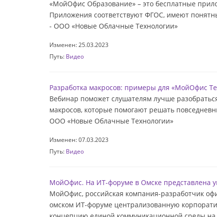
«МойОфис Образование» – это бесплатные прилож
Приложения соответствуют ФГОС, имеют понятн
- ООО «Новые Облачные Технологии»
Изменен: 25.03.2023
Путь:
Видео
Разработка макросов: примеры для «МойОфис Те
Вебинар поможет слушателям лучше разобратьс
макросов, которые помогают решать повседневн
ООО «Новые Облачные Технологии»
Изменен: 07.03.2023
Путь:
Видео
МойОфис. На ИТ-форуме в Омске представлена у
МойОфис, российская компания-разработчик офи
омском ИТ-форуме централизованную корпоратив
концепцию единой коммуникационной среды на ба