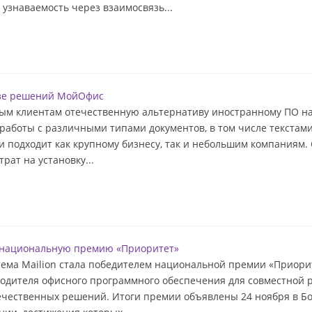
узнаваемость через взаимосвязь...
азе решений МойОфис
м клиентам отечественную альтернативу иностранному ПО на
аботы с различными типами документов, в том числе текстами
 и подходит как крупному бизнесу, так и небольшим компаниям
рат на установку...
а национальную премию «Приоритет»
ема Mailion стала победителем национальной премии «Приори
одителя офисного программного обеспечения для совместной 
ечественных решений. Итоги премии объявлены 24 ноября в Б