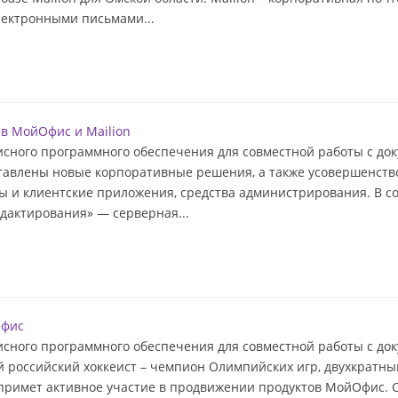
лектронными письмами...
в МойОфис и Mailion
сного программного обеспечения для совместной работы с док
дставлены новые корпоративные решения, а также усовершенст
ы и клиентские приложения, средства администрирования. В с
дактирования» — серверная...
Офис
сного программного обеспечения для совместной работы с док
й российский хоккеист – чемпион Олимпийских игр, двухкратн
 примет активное участие в продвижении продуктов МойОфис. 