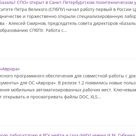
Базальт СПО» открыт в Санкт-Петербургском политехническом 
итете Петра Великого (СПбПУ) начал работу первый в России 
дничестве и торжественно открыли специализированную лабор
 - Алексей Смирнов, председатель совета директоров «Базальт 
образованию СПбПУ. Работа с...
 «Аврора»
сного программного обеспечения для совместной работы с до
енты» для ОС «Аврора». В релизе 1.2 появились новые польз
вания мобильных автоматизированных рабочих мест. Ключевы
т открывать и просматривать файлы DOC, XLS...
кую лабораторию в РГУ нефти и газа (НИУ) имени И.М. Губкина.