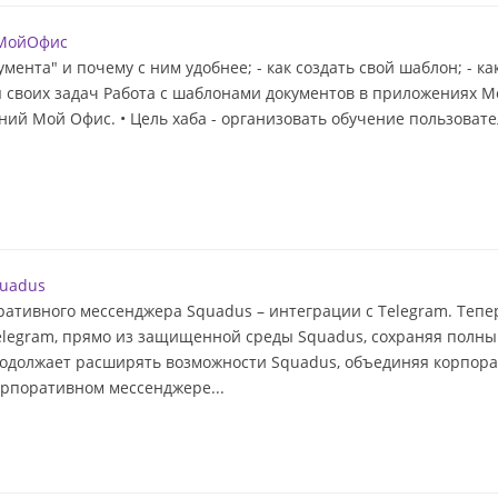
 МойОфис
кумента" и почему с ним удобнее; - как создать свой шаблон; -
 своих задач Работа с шаблонами документов в приложениях М
ний Мой Офис. • Цель хаба - организовать обучение пользовате
quadus
тивного мессенджера Squadus – интеграции с Telegram. Тепер
legram, прямо из защищенной среды Squadus, сохраняя полн
одолжает расширять возможности Squadus, объединяя корпор
корпоративном мессенджере...