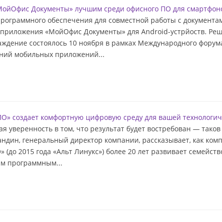
МойОфис Документы» лучшим среди офисного ПО для смартфон
рограммного обеспечения для совместной работы с документа
го приложения «МойОфис Документы» для Android-устрйоств. Р
аждение состоялось 10 ноября в рамках Международного форума
ний мобильных приложений...
т СПО» создает комфортную цифровую среду для вашей технологи
я уверенность в том, что результат будет востребован — таков
ндин, генеральный директор компании, рассказывает, как ком
(до 2015 года «Альт Линукс») более 20 лет развивает семейст
им программным...