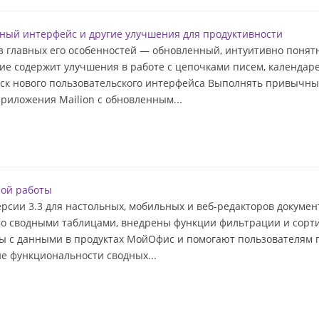
енный интерфейс и другие улучшения для продуктивности
 из главных его особенностей — обновленный, интуитивно пон
ие содержит улучшения в работе с цепочками писем, календар
ск нового пользовательского интерфейса Выполнять привычны
риложения Mailion с обновленным...
ной работы
сии 3.3 для настольных, мобильных и веб-редакторов докумен
со сводными таблицами, внедрены функции фильтрации и сортир
ы с данными в продуктах МойОфис и помогают пользователя
 функциональности сводных...