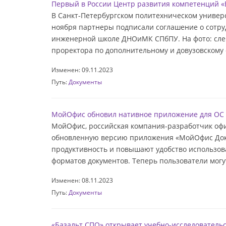
Первый в России Центр развития компетенций «
В Санкт-Петербургском политехническом универс
ноября партнеры подписали соглашение о сотру
инженерной школе ДНОиМК СПбПУ. На фото: слева
проректора по дополнительному и довузовскому 
Изменен: 09.11.2023
Путь:
Документы
МойОфис обновил нативное приложение для ОС
МойОфис, российская компания-разработчик офи
обновленную версию приложения «МойОфис Докум
продуктивность и повышают удобство использо
форматов документов. Теперь пользователи могу
Изменен: 08.11.2023
Путь:
Документы
«Базальт СПО» открывает учебно-исследовательс